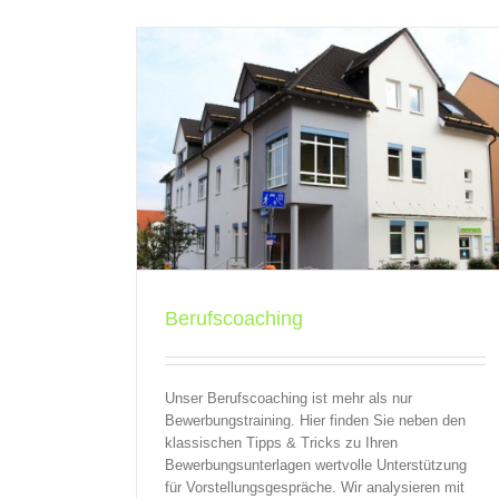
Personaleinsparungen & Steuern: Das soll
Betroffene zu Transfergesellschaften wis
t
QBV
Seminare
QBV
Transfergesellschaften
Berufscoaching
Unser Berufscoaching ist mehr als nur
Bewerbungstraining. Hier finden Sie neben den
klassischen Tipps & Tricks zu Ihren
Bewerbungsunterlagen wertvolle Unterstützung
für Vorstellungsgespräche. Wir analysieren mit