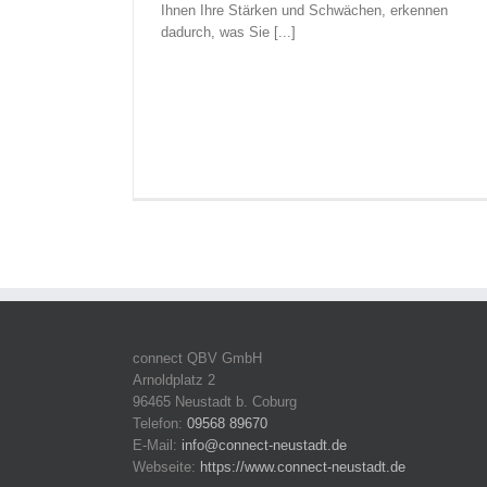
Ihnen Ihre Stärken und Schwächen, erkennen
dadurch, was Sie [...]
connect QBV GmbH
Arnoldplatz 2
96465 Neustadt b. Coburg
Telefon:
09568 89670
E-Mail:
info@connect-neustadt.de
Webseite:
https://www.connect-neustadt.de