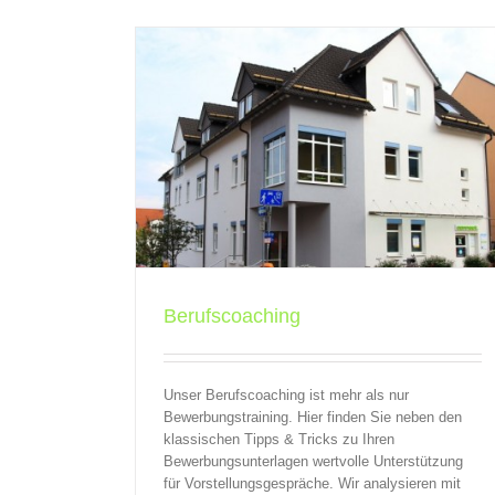
Personaleinsparungen & Steuern: Das soll
Betroffene zu Transfergesellschaften wis
t
QBV
Seminare
QBV
Transfergesellschaften
Berufscoaching
Unser Berufscoaching ist mehr als nur
Bewerbungstraining. Hier finden Sie neben den
klassischen Tipps & Tricks zu Ihren
Bewerbungsunterlagen wertvolle Unterstützung
für Vorstellungsgespräche. Wir analysieren mit