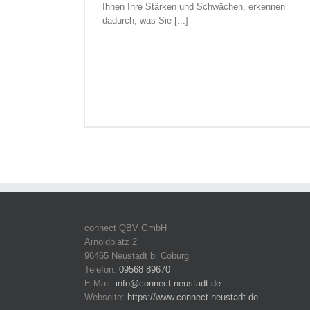
Ihnen Ihre Stärken und Schwächen, erkennen
dadurch, was Sie [...]
connect QBV GmbH
Arnoldplatz 2
96465 Neustadt b. Coburg
Telefon:
09568 89670
E-Mail:
info@connect-neustadt.de
Webseite:
https://www.connect-neustadt.de