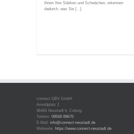
Ihnen Ihre Stärken und Schwächen, erkennen
dadurch, was Sie [...]
connect QBV GmbH
Arnoldplatz 2
96465 Neustadt b. Coburg
Telefon:
09568 89670
E-Mail:
info@connect-neustadt.de
Webseite:
https://www.connect-neustadt.de