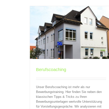
Personaleinsparungen & Steuern: Das soll
Betroffene zu Transfergesellschaften wis
t
QBV
Seminare
QBV
Transfergesellschaften
Berufscoaching
Unser Berufscoaching ist mehr als nur
Bewerbungstraining. Hier finden Sie neben den
klassischen Tipps & Tricks zu Ihren
Bewerbungsunterlagen wertvolle Unterstützung
für Vorstellungsgespräche. Wir analysieren mit