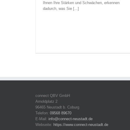
Ihnen Ihre Stärken und Schwächen, erkennen
dadurch, was Sie [...]
connect QBV GmbH
Arnoldplatz 2
96465 Neustadt b. Coburg
Telefon:
09568 89670
E-Mail:
info@connect-neustadt.de
Webseite:
https://www.connect-neustadt.de