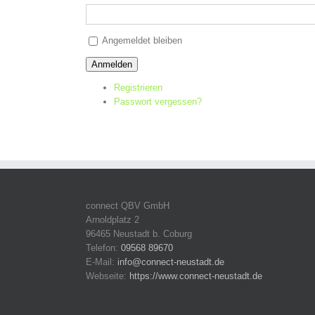
Alternative:
Angemeldet bleiben
Anmelden
Registrieren
Passwort vergessen?
connect QBV GmbH
Arnoldplatz 2
96465 Neustadt b. Coburg
Telefon:
09568 89670
E-Mail:
info@connect-neustadt.de
Webseite:
https://www.connect-neustadt.de