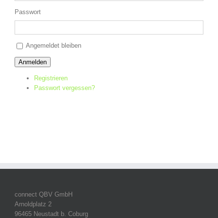
Passwort
Alternative:
Angemeldet bleiben
Anmelden
Registrieren
Passwort vergessen?
connect QBV GmbH
Arnoldplatz 2
96465 Neustadt b. Coburg