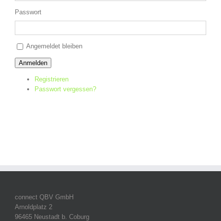
Passwort
Alternative:
Angemeldet bleiben
Anmelden
Registrieren
Passwort vergessen?
connect QBV GmbH
Arnoldplatz 2
96465 Neustadt b. Coburg