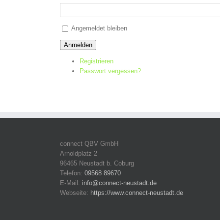
Alternative:
Angemeldet bleiben
Anmelden
Registrieren
Passwort vergessen?
connect QBV GmbH
Arnoldplatz 2
96465 Neustadt b. Coburg
Telefon:
09568 89670
E-Mail:
info@connect-neustadt.de
Webseite:
https://www.connect-neustadt.de