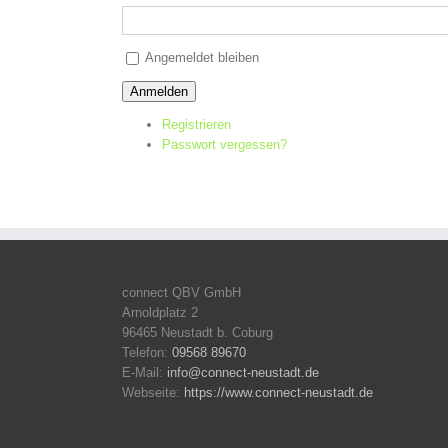
Alternative:
Angemeldet bleiben
Anmelden
Registrieren
Passwort vergessen?
connect QBV GmbH
Arnoldplatz 2
96465 Neustadt b. Coburg
Telefon:
09568 89670
E-Mail:
info@connect-neustadt.de
Webseite:
https://www.connect-neustadt.de