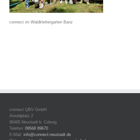
connect im Waldklettergarten Banz
connect QBV GmbH
Arnoldplatz 2
96465 Neustadt b. Coburg
Telefon:
09568 89670
E-Mail:
info@connect-neustadt.de