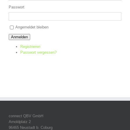
Passwort
Alternative:
Angemeldet bleiben
Anmelden
Registrieren
Passwort vergessen?
connect QBV GmbH
Arnoldplatz 2
96465 Neustadt b. Coburg