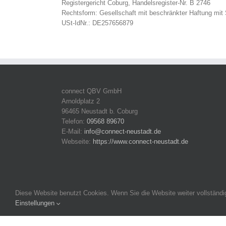
Registergericht Coburg, Handelsregister-Nr. B 2746
Rechtsform: Gesellschaft mit beschränkter Haftung mit 
USt-IdNr.: DE257656879
connect QBV GmbH
Arnoldplatz 2
96465 Neustadt b. Coburg
Telefon:
09568 89670
E-Mail:
info@connect-neustadt.de
Webseite:
https://www.connect-neustadt.de
Diese Website benutzt Cookies. Wenn Sie die Website weiter vollständ
Einstellungen
Copyright 2016-2026 connect Neustadt | Alle Rechte vorbeh