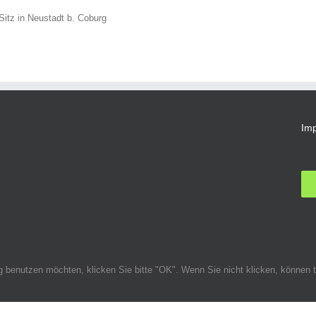
Sitz in Neustadt b. Coburg
Im
ig benutzen möchten, klicken Sie bitte "OK". Wenn Sie nicht klicken, könne
alten