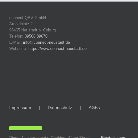
connect QBV GmbH
Arnoldplatz 2
96465 Neustadt b. Coburg
Telefon:
09568 89670
E-Mail:
info@connect-neustadt.de
Webseite:
https://www.connect-neustadt.de
Impressum
Datenschutz
AGBs
LOGIN
Diese Website benutzt Cookies. Wenn Sie die
Einstellungen