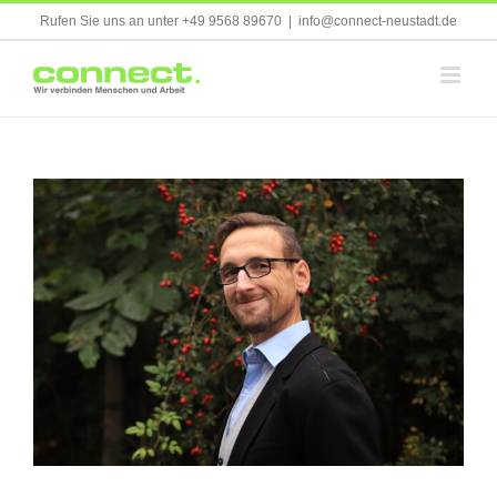
Skip
Rufen Sie uns an unter +49 9568 89670
|
info@connect-neustadt.de
to
content