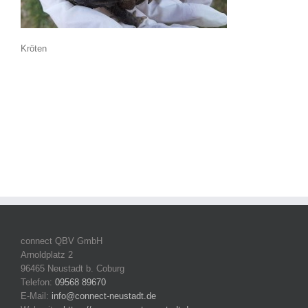
Kröten
connect QBV GmbH
Arnoldplatz 2
96465 Neustadt b. Coburg
Telefon:
09568 89670
E-Mail:
info@connect-neustadt.de