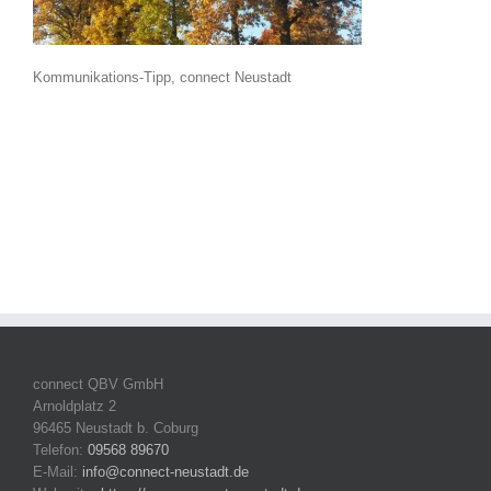
Kommunikations-Tipp, connect Neustadt
connect QBV GmbH
Arnoldplatz 2
96465 Neustadt b. Coburg
Telefon:
09568 89670
E-Mail:
info@connect-neustadt.de