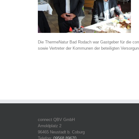
Die ThermeNatur Bad Rodach war Gastgeber für die con
sowie Vertreter der Kommunen der beteiligten Versorgu
connect QBV GmbH
Arnoldplatz 2
96465 Neustadt b. Coburg
Telefon:
09568 89670