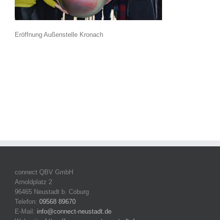
Eröffnung Außenstelle Kronach
connect QBV GmbH
Arnoldplatz 2
96465 Neustadt b. Coburg
Telefon:
09568 89670
E-Mail:
info@connect-neustadt.de