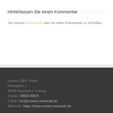
Hinterlassen Sie einen Kommentar
Sie müssen
angemeldet
sein um einen Kommentar zu schreiben.
connect QBV GmbH
Arnoldplatz 2
96465 Neustadt b. Coburg
Telefon:
09568 89670
E-Mail:
info@connect-neustadt.de
Webseite:
https://www.connect-neustadt.de