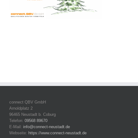
connect QBV GmbH
Arnoldplatz 2
96465 Neustadt b. Coburg
Telefon:
09568 89670
E-Mail:
info@connect-neustadt.de
Webseite:
https://www.connect-neustadt.de