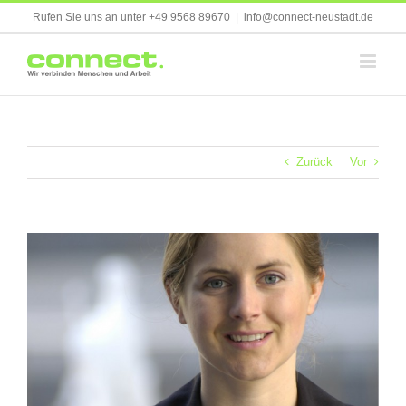
Skip
Rufen Sie uns an unter +49 9568 89670
|
info@connect-neustadt.de
to
content
Zurück
Vor
Zeige
grösseres
Bild