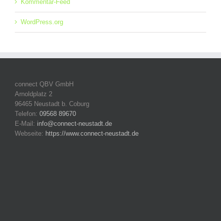
Kommentar-Feed
WordPress.org
connect QBV GmbH
Arnoldplatz 2
96465 Neustadt b. Coburg
Telefon:
09568 89670
E-Mail:
info@connect-neustadt.de
Webseite:
https://www.connect-neustadt.de