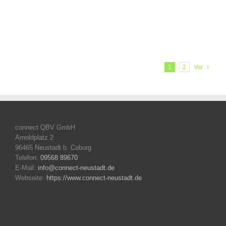
1
2
Vor
connect QBV GmbH
Arnoldplatz 2
96465 Neustadt b. Coburg
Telefon:
09568 89670
E-Mail:
info@connect-neustadt.de
Webseite:
https://www.connect-neustadt.de