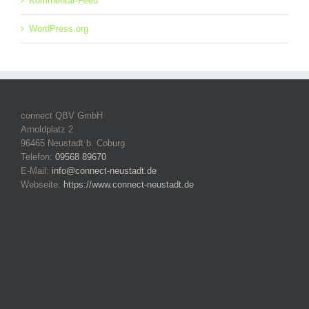
Kommentar-Feed
WordPress.org
connect QBV GmbH
Arnoldplatz 2
96465 Neustadt b. Coburg
Telefon:
09568 89670
E-Mail:
info@connect-neustadt.de
Webseite:
https://www.connect-neustadt.de