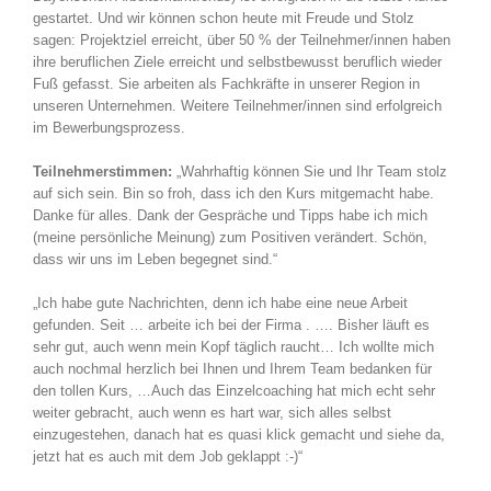
gestartet. Und wir können schon heute mit Freude und Stolz
sagen: Projektziel erreicht, über 50 % der Teilnehmer/innen haben
ihre beruflichen Ziele erreicht und selbstbewusst beruflich wieder
Fuß gefasst. Sie arbeiten als Fachkräfte in unserer Region in
unseren Unternehmen. Weitere Teilnehmer/innen sind erfolgreich
im Bewerbungsprozess.
Teilnehmerstimmen:
„Wahrhaftig können Sie und Ihr Team stolz
auf sich sein. Bin so froh, dass ich den Kurs mitgemacht habe.
Danke für alles. Dank der Gespräche und Tipps habe ich mich
(meine persönliche Meinung) zum Positiven verändert. Schön,
dass wir uns im Leben begegnet sind.“
„Ich habe gute Nachrichten, denn ich habe eine neue Arbeit
gefunden. Seit … arbeite ich bei der Firma . …. Bisher läuft es
sehr gut, auch wenn mein Kopf täglich raucht… Ich wollte mich
auch nochmal herzlich bei Ihnen und Ihrem Team bedanken für
den tollen Kurs, …Auch das Einzelcoaching hat mich echt sehr
weiter gebracht, auch wenn es hart war, sich alles selbst
einzugestehen, danach hat es quasi klick gemacht und siehe da,
jetzt hat es auch mit dem Job geklappt :-)“