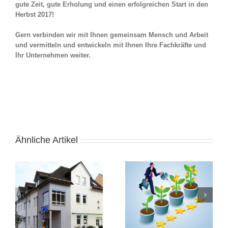
gute Zeit, gute Erholung und einen erfolgreichen Start in den
Herbst 2017!
Gern verbinden wir mit Ihnen gemeinsam Mensch und Arbeit
und vermitteln und entwickeln mit Ihnen Ihre Fachkräfte und
Ihr Unternehmen weiter.
Ähnliche Artikel
Selbstwert – Vertraust
Feedback als
Du Dir und Deinen
Geschenk – Entdecke
Fähigkeiten? Erlaubst
Deine Art zu schenken
Du Dir Dein Potential
und beschenkt zu
mit Freude auf die
werden.