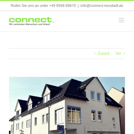
Skip
Rufen Sie uns an unter +49 9568 89670
|
info@connect-neustadt.de
to
content
Zurück
Vor
Zeige
grösseres
Bild