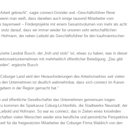
 Arbeit gebracht“, sagte connect-Gründer und –Geschäftsführer René
, wenn man weiß, dass daneben auch einige tausend Mitarbeiter vom
ils bayernweit – Förderprojekte mit einem Gesamtvolumen von mehr als acht
 stolz darauf, dass wir immer wieder für unseren sehr wirtschaftlichen
g Hofmann, der neben Leibold als Geschäftsführer für den kaufmännischen
nzierte Landrat Busch, der „froh und stolz“ ist, etwas zu haben, was in dieser
eitsmarktunternehmen mit mehrheitlich öffentlicher Beteiligung. „Das gibt
eiden“, ergänzte Busch.
 Coburger Land wird den Herausforderungen des Arbeitsmarktes seit vielen
u den Unternehmen ist deutlich wahrnehmbar, dass sich connect im Kanon
tgebern in der Region gemacht hat.“
te und öffentliche Gesellschafter das Unternehmen gemeinsam tragen.
inzu kommen die Sparkasse Coburg-Lichtenfels, die Stadtwerke Neustadt, der
Leibold und Hofmann. So war es connect, das in Zeiten eines kriselnden
aften vielen Menschen wieder eine berufliche und persönliche Perspektive
beit für die freigesetzten Mitarbeiter der Coburger Firma Waldrich von den