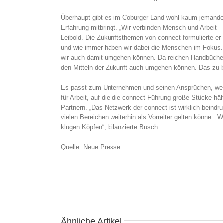
Überhaupt gibt es im Coburger Land wohl kaum jemanden
Erfahrung mitbringt. „Wir verbinden Mensch und Arbeit – 
Leibold. Die Zukunftsthemen von connect formulierte er 
und wie immer haben wir dabei die Menschen im Fokus.
wir auch damit umgehen können. Da reichen Handbücher 
den Mitteln der Zukunft auch umgehen können. Das zu bew
Es passt zum Unternehmen und seinen Ansprüchen, wenn
für Arbeit, auf die die connect-Führung große Stücke häl
Partnern. „Das Netzwerk der connect ist wirklich beindru
vielen Bereichen weiterhin als Vorreiter gelten könne. 
klugen Köpfen“, bilanzierte Busch.
Quelle: Neue Presse
Ähnliche Artikel