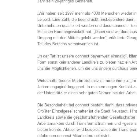
Jahr sein 20-jähriges Bestehen.
„Wir haben seit 1997 mehr als 4000 Menschen wieder in
Leibold. Eine Zahl, die beeindruckt, insbesondere dann
Unternehmen qualifiziert wurden und dass connect – te
Millionen Euro abgewickelt hat. „Dabei sind wir durchaus
Umgang mit den Mitteln gelobt werden“, erläuterte Geor
Teil des Betriebs verantwortlich ist.
„In der Tat ist unsere connect bayernweit einmalig“, bila
Form sonst kein anderer Landkreis zu bieten hat: ein Arb
uns die Möglichkeiten, um die uns andere durchaus ben
Wirtschaftsförderer Martin Schmitz stimmte ihm zu: „Im
Jahren engagiert begegnet. In meinem engen Kontakt z
der Unterstützter einen sehr guten Namen bei den Arbei
Die Besonderheit bei connect besteht darin, dass priva
Größter Einzelgesellschafter ist die Stadt Neustadt. H
Landkreis sowie die geschäftsführenden Gesellschafter 
Arbeitsmarktes durch Transfermaßnahmen und –gesellsch
bieten konnte. Aktuell wird beispielsweise die Transferar
erfahrenen connect-Mitarbeitern geleistet.