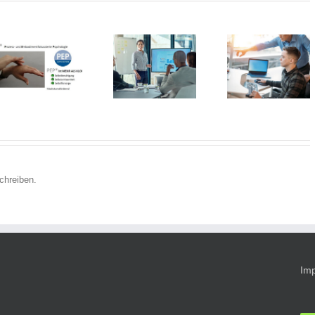
„AusbilderFit“
Präsentieren
–
im
Tagesworkshop
Berufsalltag –
für
Berufscoac
Praxisseminar
Fachkolleg:innen,
für Azubis am
die Azubis
05.03.2024
anleiten am
29.02.2024
chreiben.
Im