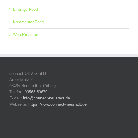
Eintrags-Feed
Kommentar-Feed
WordPress.org
connect QBV GmbH
Arnoldplatz 2
96465 Neustadt b. Coburg
Telefon:
09568 89670
E-Mail:
info@connect-neustadt.de
Webseite:
https://www.connect-neustadt.de