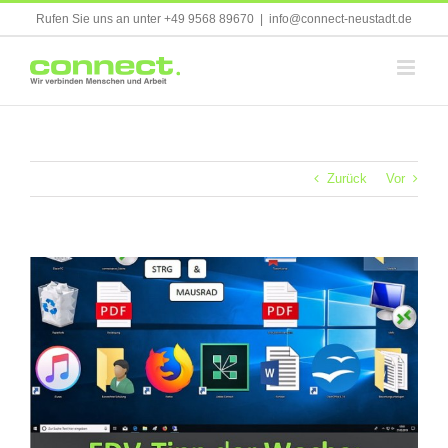
Skip
Rufen Sie uns an unter +49 9568 89670
|
info@connect-neustadt.de
to
content
Zurück
Vor
Zeige
grösseres
Bild