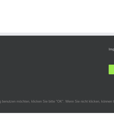
Im
ig benutzen möchten, klicken Sie bitte "OK". Wenn Sie nicht klicken, könne
alten