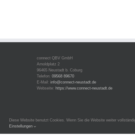
connect QBV GmbH
Arnoldplatz 2
96465 Neustadt b. Coburg
Telefon:
09568 89670
E-Mail:
info@connect-neustadt.de
Webseite:
https://www.connect-neustadt.de
Diese Website benutzt Cookies. Wenn Sie die Website weiter vollständ
Einstellungen
Copyright 2016-2026 connect Neustadt | Alle Rechte vorbeh