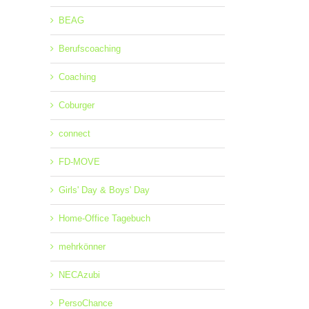
BEAG
Berufscoaching
Coaching
n
Tipps von
Tipps von
T
Coburger
DV-
unserem EDV-
unserem EDV-
uns
Trainer
Trainer
connect
FD-MOVE
Girls' Day & Boys' Day
Home-Office Tagebuch
mehrkönner
NECAzubi
PersoChance