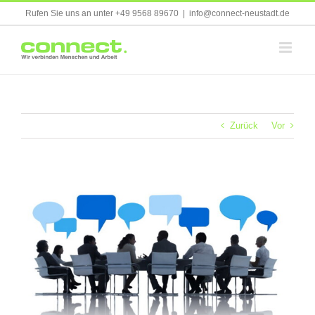
Skip
Rufen Sie uns an unter +49 9568 89670
|
info@connect-neustadt.de
to
content
Zurück
Vor
Zeige
grösseres
Bild