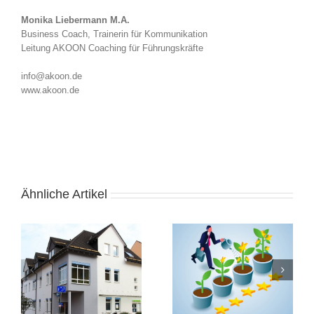
Monika Liebermann M.A.
Business Coach, Trainerin für Kommunikation
Leitung AKOON Coaching für Führungskräfte
info@akoon.de
www.akoon.de
Ähnliche Artikel
Feedback als
Geschenk – Entdecke
Eine
Deine Art zu schenken
Faschingsinspiration
und beschenkt zu
werden.