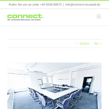
Skip
Rufen Sie uns an unter +49 9568 89670
|
info@connect-neustadt.de
to
content
Zurück
Vor
Zeige
grösseres
Bild