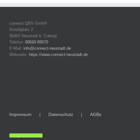
connect QBV GmbH
Arnoldplatz 2
96465 Neustadt b. Coburg
Telefon:
09568 89670
E-Mail:
info@connect-neustadt.de
Webseite:
https://www.connect-neustadt.de
Impressum
Datenschutz
AGBs
LOGIN