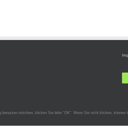
Im
ig benutzen möchten, klicken Sie bitte "OK". Wenn Sie nicht klicken, könne
alten