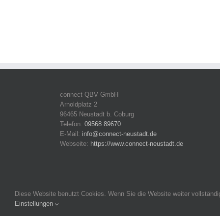
connect QBV GmbH
Arnoldplatz 2
96465 Neustadt b. Coburg
Telefon:
09568 89670
E-Mail:
info@connect-neustadt.de
Webseite:
https://www.connect-neustadt.de
Diese Website benutzt Cookies. Wenn Sie die Website weiter vollständ
Einstellungen
Copyright 2016-2026 connect Neustadt | Alle Rechte vorbeh