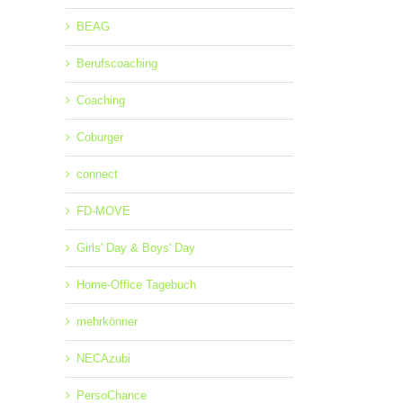
BEAG
Berufscoaching
Coaching
Coburger
connect
n
Tipps von
Tipps von
T
DV-
unserem EDV-
unserem EDV-
uns
FD-MOVE
Trainer
Trainer
Girls' Day & Boys' Day
Home-Office Tagebuch
mehrkönner
NECAzubi
PersoChance