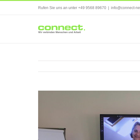
Skip
Rufen Sie uns an unter +49 9568 89670
|
info@connect-ne
to
content
Zeige
grösseres
Bild